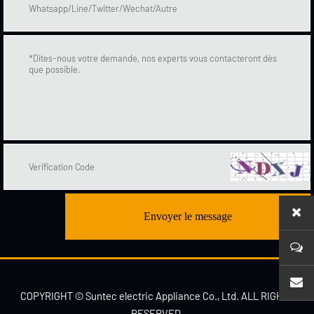
Envoyer le message
sales1
COPYRIGHT © Suntec electric Appliance Co., Ltd. ALL RIGHTS
RESERVED.